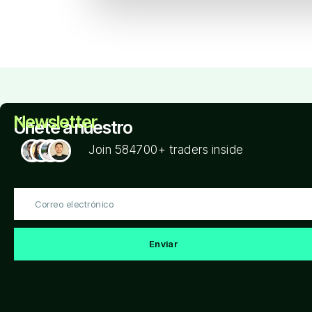
Newsletter
Únete a nuestro
Join 584700+ traders inside
Correo
electrónico
Enviar