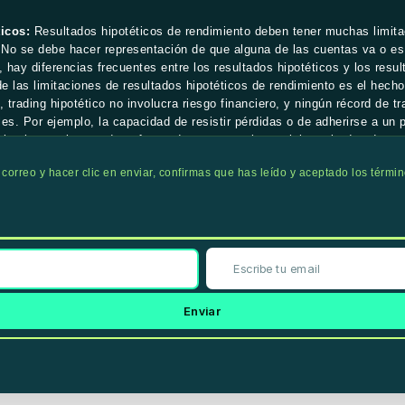
icos:
Resultados hipotéticos de rendimiento deben tener muchas limita
 No se debe hacer representación de que alguna de las cuentas va o es
 hay diferencias frecuentes entre los resultados hipotéticos y los resu
de las limitaciones de resultados hipotéticos de rendimiento es el hech
 trading hipotético no involucra riesgo financiero, y ningún récord de tr
les. Por ejemplo, la capacidad de resistir pérdidas o de adherirse a un p
ales los cuales pueden afectar de manera substancial resultados de tra
ral, o a la implementación de cualquier programa de trading específico
u correo y hacer clic en enviar, confirmas que has leído y aceptado los términ
sultados hipotéticos, todos estos, pueden afectar los resultados de tr
sentación es solo con objetivos educativos, y las opiniones dadas son 
sideradas hipotéticas y no se debería esperar que estas se van a repli
ible que los testimonios que aparecen en este sitio web no son represe
o o éxito.
Enviar