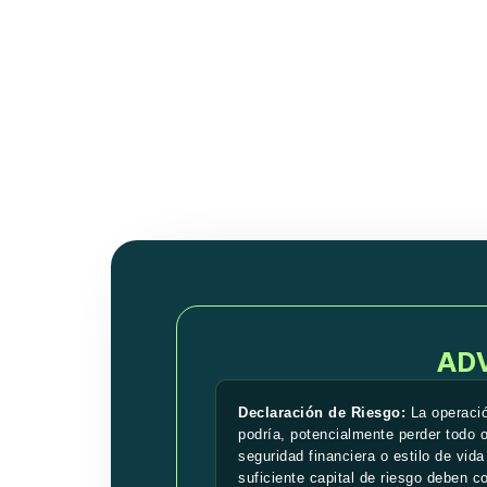
AD
Declaración de Riesgo:
La operació
podría, potencialmente perder todo o
seguridad financiera o estilo de vida
suficiente capital de riesgo deben c