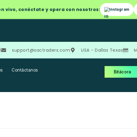
n vivo, conéctate y opera con nosotros:
Instagram
8
support@sactraders.com
USA - Dallas Texas
M
es
Contáctanos
Bitácora