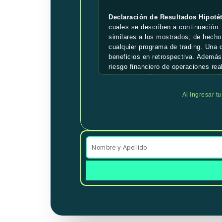
Declaración de Resultados Hipotét
cuales se describen a continuación.
similares a los mostrados; de hecho,
cualquier programa de trading. Una 
beneficios en retrospectiva. Además,
riesgo financiero de operaciones rea
importar pérdidas son puntos materi
relacionados a los mercados en gene
Al ingresar t
considerados en la preparación de re
Salón de Trading en Vivo:
Esta pre
Todas las operaciones deben ser con
Declaración de testimonios:
Es pos
garantía alguna de futuro rendimient