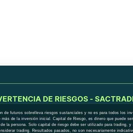
VERTENCIA DE RIESGOS - SACTRAD
n de futuros sobrelleva riesgos sustanciales y no es para todos los inve
 más de la inversión inicial. Capital de Riesgo, es dinero que puede ser
 de la persona. Solo capital de riesgo debe ser utilizado para trading, 
onsiderar trading. Resultados pasados, no son necesariamente indicativ