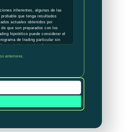
ciones inherentes, algunas de las
 probable que tenga resultados
ltados actuales obtenidos por
o de que son preparados con los
ading hipotético puede considerar el
rograma de trading particular sin
ding real. Hay muchos factores
, los cuales no pueden ser todos
os anteriores.
ading de forma adversa.
solo por parte del presentador.
car en una cuenta real.
ntativos de otros clientes, y no es