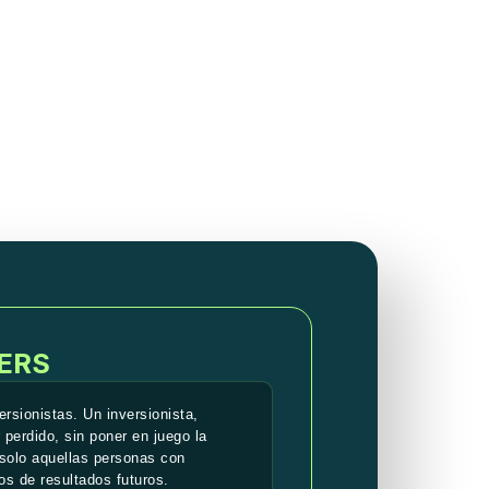
ERS
rsionistas. Un inversionista,
 perdido, sin poner en juego la
y solo aquellas personas con
os de resultados futuros.