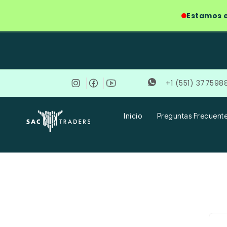
Ir
Estamos e
al
contenido
+1 (551) 377598
Inicio
Preguntas Frecuent