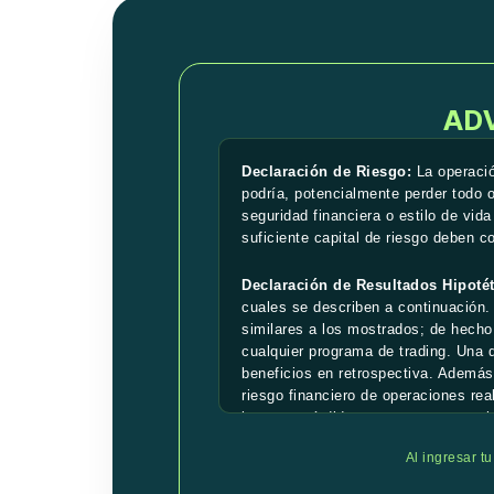
AD
Declaración de Riesgo:
La operació
podría, potencialmente perder todo o
seguridad financiera o estilo de vida
suficiente capital de riesgo deben c
Declaración de Resultados Hipotét
cuales se describen a continuación.
similares a los mostrados; de hecho,
cualquier programa de trading. Una 
beneficios en retrospectiva. Además,
riesgo financiero de operaciones rea
importar pérdidas son puntos materi
relacionados a los mercados en gene
Al ingresar t
considerados en la preparación de re