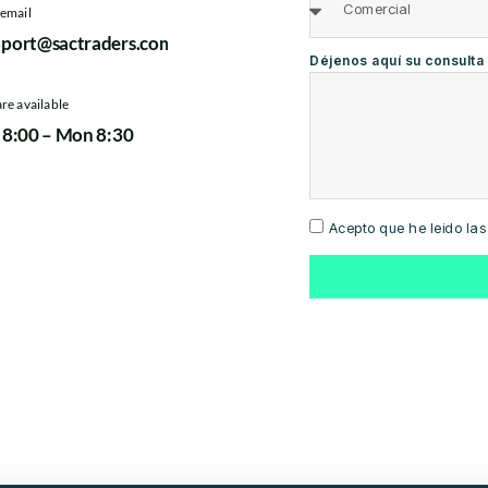
email
pport@sactraders.com
Déjenos aquí su consulta
re available
 8:00 – Mon 8:30
Acepto que he leido las