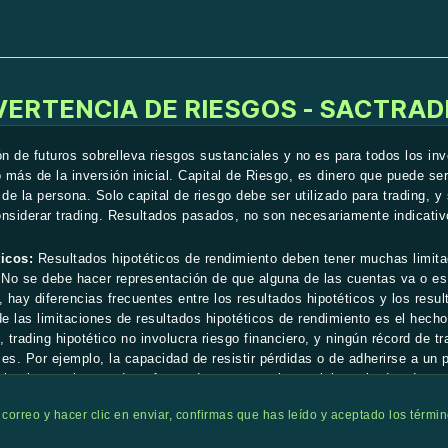
VERTENCIA DE RIESGOS - SACTRAD
n de futuros sobrelleva riesgos sustanciales y no es para todos los inve
 más de la inversión inicial. Capital de Riesgo, es dinero que puede ser
 de la persona. Solo capital de riesgo debe ser utilizado para trading, 
onsiderar trading. Resultados pasados, no son necesariamente indicativ
icos:
Resultados hipotéticos de rendimiento deben tener muchas limita
 No se debe hacer representación de que alguna de las cuentas va o es
 hay diferencias frecuentes entre los resultados hipotéticos y los resu
de las limitaciones de resultados hipotéticos de rendimiento es el hech
 trading hipotético no involucra riesgo financiero, y ningún récord de tr
les. Por ejemplo, la capacidad de resistir pérdidas o de adherirse a un p
ales los cuales pueden afectar de manera substancial resultados de tra
ral, o a la implementación de cualquier programa de trading específico
u correo y hacer clic en enviar, confirmas que has leído y aceptado los términ
sultados hipotéticos, todos estos, pueden afectar los resultados de tr