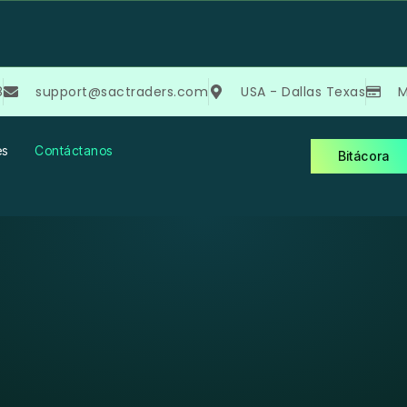
8
support@sactraders.com
USA - Dallas Texas
M
es
Contáctanos
Bitácora