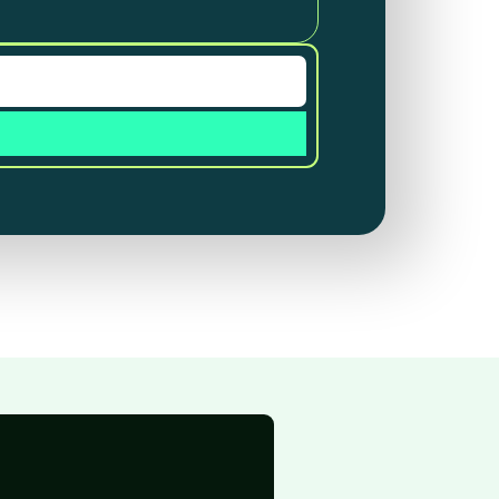
solo por parte del presentador.
car en una cuenta real.
ntativos de otros clientes, y no es