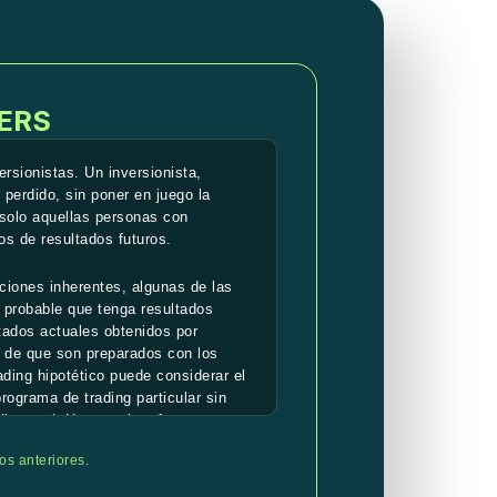
ERS
rsionistas. Un inversionista,
 perdido, sin poner en juego la
y solo aquellas personas con
os de resultados futuros.
ciones inherentes, algunas de las
 probable que tenga resultados
ltados actuales obtenidos por
o de que son preparados con los
ading hipotético puede considerar el
rograma de trading particular sin
ding real. Hay muchos factores
, los cuales no pueden ser todos
os anteriores.
ading de forma adversa.