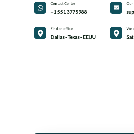
Contact Center
Our 
+1 551 3775988
su
Find an office
We a
Dallas - Texas - EEUU
Sat