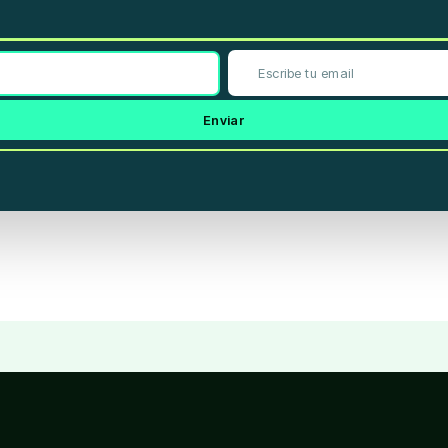
sentación es solo con objetivos educativos, y las opiniones dadas son 
sideradas hipotéticas y no se debería esperar que estas se van a repli
ible que los testimonios que aparecen en este sitio web no son represe
o o éxito.
Enviar