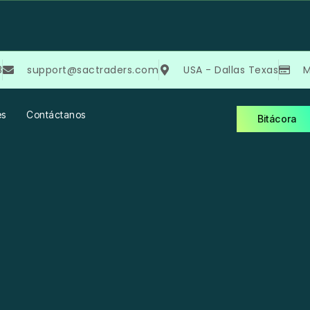
8
support@sactraders.com
USA - Dallas Texas
M
es
Contáctanos
Bitácora