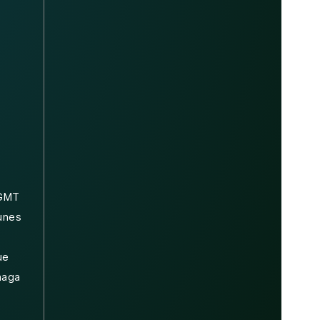
(GMT
lunes
ue
haga
s