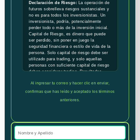
Declaración de Riesgo:
La operación de
futuros sobrelleva riesgos sustanciales y
no es para todos los inversionistas. Un
inversionista, podría, potencialmente
perder todo o más de la inversión inicial.
Capital de Riesgo, es dinero que puede
ser perdido, sin poner en juego la
seguridad financiera o estilo de vida de la
persona. Solo capital de riesgo debe ser
utilizado para trading, y solo aquellas
personas con suficiente capital de riesgo
deben considerar trading. Resultados
pasados, no son necesariamente
Al ingresar tu correo y hacer clic en enviar,
indicativos de resultados futuros.
confirmas que has leído y aceptado los términos
Declaración de Resultados Hipotéticos:
anteriores.
Resultados hipotéticos de rendimiento
deben tener muchas limitaciones
inherentes, algunas de las cuales se
describen a continuación. No se debe
hacer representación de que alguna de
las cuentas va o es probable que tenga