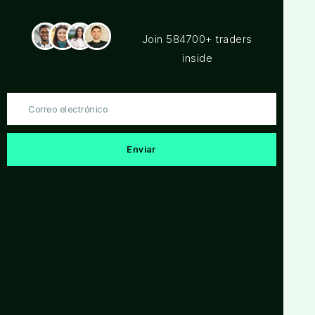
en la preparación de resultados
hipotéticos, todos estos, pueden afectar
Join 584700+ traders
los resultados de trading de forma
adversa.
inside
Salón de Trading en Vivo:
Esta
presentación es solo con objetivos
Correo
educativos, y las opiniones dadas son
electrónico
solo por parte del presentador. Todas las
operaciones deben ser consideradas
Enviar
hipotéticas y no se debería esperar que
estas se van a replicar en una cuenta
real.
Declaración de testimonios:
Es posible
que los testimonios que aparecen en este
sitio web no son representativos de otros
clientes, y no es garantía alguna de
futuro rendimiento o éxito.