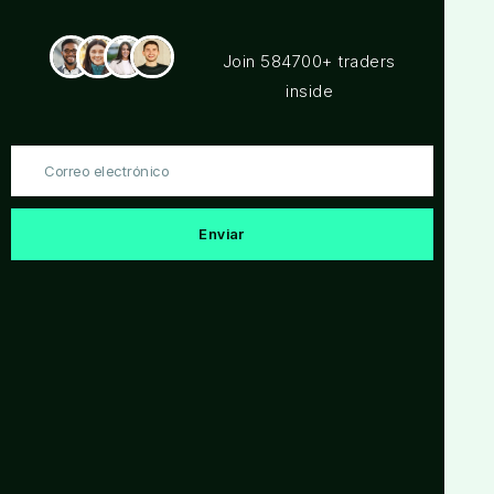
en la preparación de resultados
hipotéticos, todos estos, pueden afectar
Join 584700+ traders
los resultados de trading de forma
adversa.
inside
Salón de Trading en Vivo:
Esta
presentación es solo con objetivos
Correo
educativos, y las opiniones dadas son
electrónico
solo por parte del presentador. Todas las
operaciones deben ser consideradas
Enviar
hipotéticas y no se debería esperar que
estas se van a replicar en una cuenta
real.
Declaración de testimonios:
Es posible
que los testimonios que aparecen en este
sitio web no son representativos de otros
clientes, y no es garantía alguna de
futuro rendimiento o éxito.