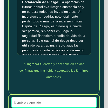
Declaración de Riesgo:
La operación de
futuros sobrelleva riesgos sustanciales y
no es para todos los inversionistas. Un
inversionista, podría, potencialmente
perder todo o más de la inversión inicial.
Capital de Riesgo, es dinero que puede
ser perdido, sin poner en juego la
seguridad financiera o estilo de vida de la
persona. Solo capital de riesgo debe ser
utilizado para trading, y solo aquellas
personas con suficiente capital de riesgo
deben considerar trading. Resultados
pasados, no son necesariamente
Al ingresar tu correo y hacer clic en enviar,
indicativos de resultados futuros.
confirmas que has leído y aceptado los términos
Declaración de Resultados Hipotéticos:
anteriores.
Resultados hipotéticos de rendimiento
deben tener muchas limitaciones
inherentes, algunas de las cuales se
describen a continuación. No se debe
hacer representación de que alguna de
las cuentas va o es probable que tenga