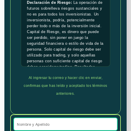
Declaración de Riesgo:
La operación de
futuros sobrelleva riesgos sustanciales y
no es para todos los inversionistas. Un
inversionista, podría, potencialmente
perder todo o más de la inversión inicial.
Capital de Riesgo, es dinero que puede
ser perdido, sin poner en juego la
seguridad financiera o estilo de vida de la
persona. Solo capital de riesgo debe ser
utilizado para trading, y solo aquellas
personas con suficiente capital de riesgo
deben considerar trading. Resultados
pasados, no son necesariamente
Al ingresar tu correo y hacer clic en enviar,
indicativos de resultados futuros.
confirmas que has leído y aceptado los términos
Declaración de Resultados Hipotéticos:
anteriores.
Resultados hipotéticos de rendimiento
deben tener muchas limitaciones
inherentes, algunas de las cuales se
describen a continuación. No se debe
hacer representación de que alguna de
las cuentas va o es probable que tenga