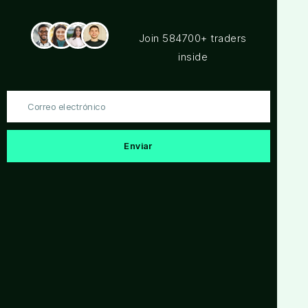
en la preparación de resultados
hipotéticos, todos estos, pueden afectar
Join 584700+ traders
los resultados de trading de forma
adversa.
inside
Salón de Trading en Vivo:
Esta
presentación es solo con objetivos
Correo
educativos, y las opiniones dadas son
electrónico
solo por parte del presentador. Todas las
operaciones deben ser consideradas
Enviar
hipotéticas y no se debería esperar que
estas se van a replicar en una cuenta
real.
Declaración de testimonios:
Es posible
que los testimonios que aparecen en este
sitio web no son representativos de otros
clientes, y no es garantía alguna de
futuro rendimiento o éxito.